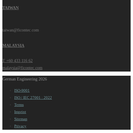
TAIWAN
taiwan@ficontec.com
MALAYSIA
T +60 433 116 62
malaysia@ficontec.com
German Engineering 2026
ISO-9001
ISO / IEC 27001 : 2022
Terms
Imprint
Sitemap
Privacy