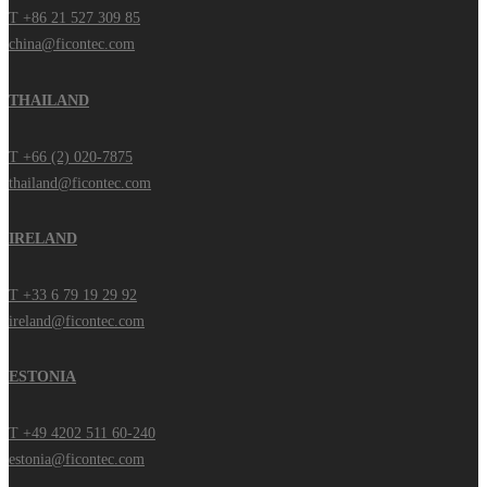
T +86 21 527 309 85
china@ficontec.com
THAILAND
T +66 (2) 020-7875
thailand@ficontec.com
IRELAND
T +33 6 79 19 29 92
ireland@ficontec.com
ESTONIA
T +49 4202 511 60-240
estonia@ficontec.com